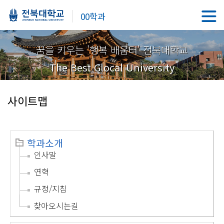
00학과
꿈을 키우는 '행복 배움터' 전북대학교
The Best Glocal University
사이트맵
학과소개
인사말
연혁
규정/지침
찾아오시는길