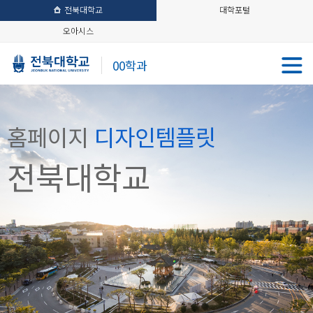
전북대학교
대학포털
오아시스
00학과
홈페이지
디자인템플릿
전북대학교