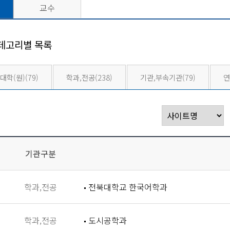
교수
테고리별 목록
대학(원)
(79)
학과,전공
(238)
기관,부속기관
(79)
연
기관구분
학과,전공
전북대학교 한국어학과
학과,전공
도시공학과