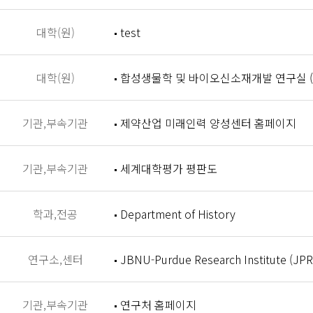
대학(원)
test
대학(원)
합성생물학 및 바이오신소재개발 연구실 (Synthet
기관,부속기관
제약산업 미래인력 양성센터 홈페이지
기관,부속기관
세계대학평가 평판도
학과,전공
Department of History
연구소,센터
JBNU-Purdue Research Institute (JPR
기관,부속기관
연구처 홈페이지